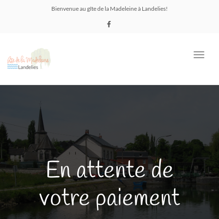
Bienvenue au gîte de la Madeleine à Landelies!
Toggl
navig
En attente de
votre paiement